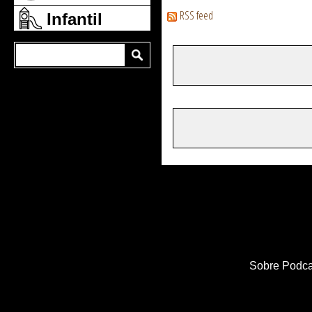
RSS feed
Infantil
Sobre Podca