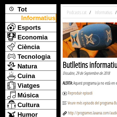
Tot
Podcasts.cat
Informatius
Informatius
Esports
Economia
Ciència
Tecnologia
Butlletins informati
Natura
Dissabte, 29 de Septembre de 2018
Cuina
ALERTA:
Aquest programa ja no està en emi
Viatges
Reproduir episodi
Música
Veure més episodis del programa But
Cultura
http://programes.laxarxa.com/aud
Humor