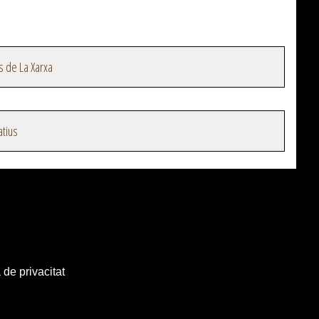
s de La Xarxa
atius
 de privacitat