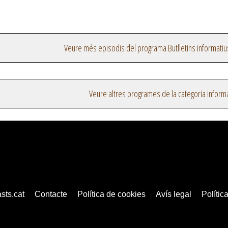
Veure més episodis del programa Butlletins informatiu
Veure altres programes de la categoria inform
sts.cat
Contacte
Política de cookies
Avís legal
Política