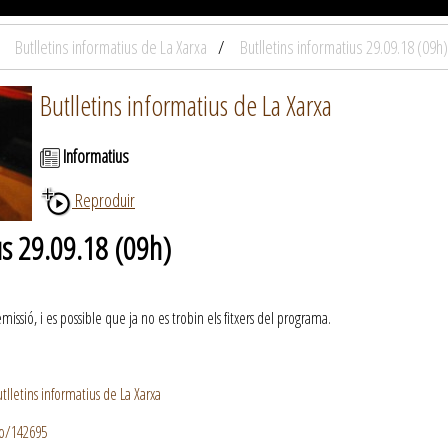
Butlletins informatius de La Xarxa
Butlletins informatius 29.09.18 (09h)
Butlletins informatius de La Xarxa
Informatius
Reproduir
us 29.09.18 (09h)
ssió, i es possible que ja no es trobin els fitxers del programa.
lletins informatius de La Xarxa
io/142695