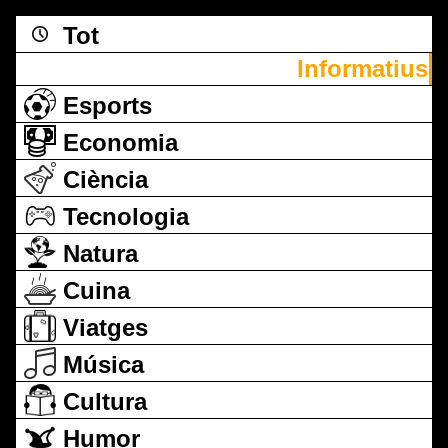
Tot
Informatius
Esports
Economia
Ciència
Tecnologia
Natura
Cuina
Viatges
Música
Cultura
Humor