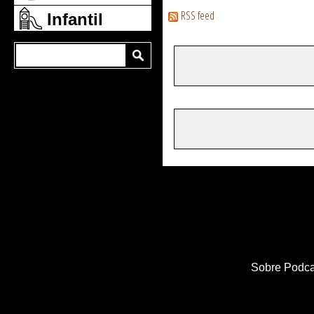
RSS feed
Infantil
Sobre Podca