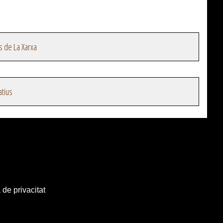
s de La Xarxa
atius
 de privacitat