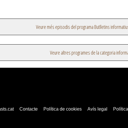
Veure més episodis del programa Butlletins informatiu
Veure altres programes de la categoria inform
sts.cat
Contacte
Política de cookies
Avís legal
Política