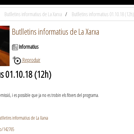
Butlletins informatius de La Xarxa
Butlletins informatius 01.10.18 (12h)
Butlletins informatius de La Xarxa
Informatius
Reproduir
us 01.10.18 (12h)
ssió, i es possible que ja no es trobin els fitxers del programa.
lletins informatius de La Xarxa
io/142765