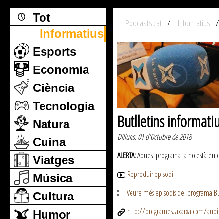
Tot
Podcasts.cat
Informatius
Informatius
Esports
Economia
Ciència
Tecnologia
Butlletins informati
Natura
Dilluns, 01 d'Octubre de 2018
Cuina
ALERTA:
Aquest programa ja no està en emi
Viatges
Reproduir episodi
Música
Veure més episodis del programa But
Cultura
http://programes.laxarxa.com/aud
Humor