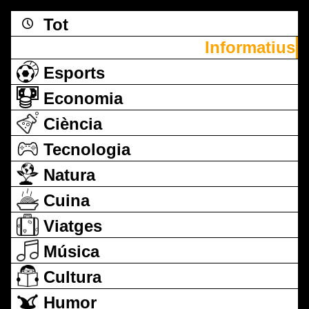
Tot
Informatius
Esports
Economia
Ciència
Tecnologia
Natura
Cuina
Viatges
Música
Cultura
Humor