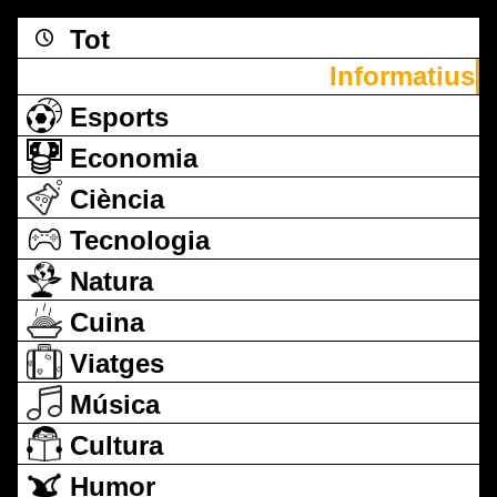
Tot
Informatius
Esports
Economia
Ciència
Tecnologia
Natura
Cuina
Viatges
Música
Cultura
Humor