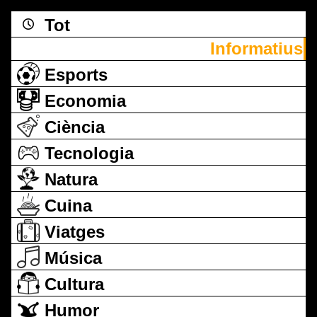
Tot
Informatius
Esports
Economia
Ciència
Tecnologia
Natura
Cuina
Viatges
Música
Cultura
Humor