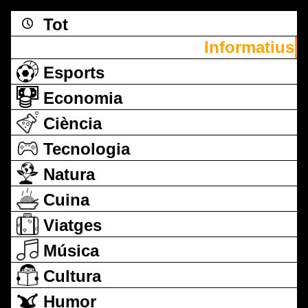
Tot
Informatius
Esports
Economia
Ciència
Tecnologia
Natura
Cuina
Viatges
Música
Cultura
Humor