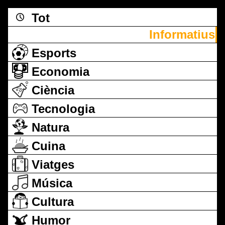
Tot
Informatius
Esports
Economia
Ciència
Tecnologia
Natura
Cuina
Viatges
Música
Cultura
Humor