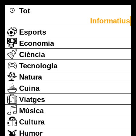
Tot
Informatius
Esports
Economia
Ciència
Tecnologia
Natura
Cuina
Viatges
Música
Cultura
Humor