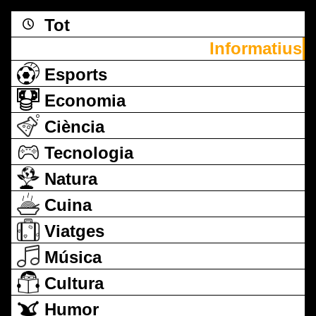
Tot
Informatius
Esports
Economia
Ciència
Tecnologia
Natura
Cuina
Viatges
Música
Cultura
Humor