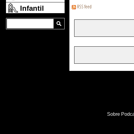
RSS feed
Infantil
Sobre Podca