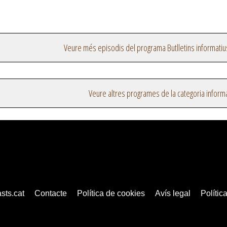
Veure més episodis del programa Butlletins informatiu
Veure altres programes de la categoria inform
sts.cat
Contacte
Política de cookies
Avís legal
Política