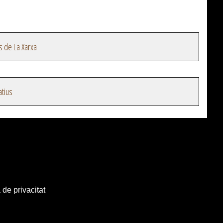
s de La Xarxa
atius
 de privacitat