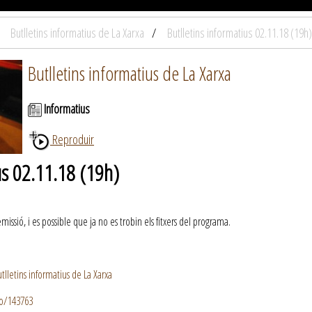
Butlletins informatius de La Xarxa
Butlletins informatius 02.11.18 (19h)
Butlletins informatius de La Xarxa
Informatius
Reproduir
us 02.11.18 (19h)
ssió, i es possible que ja no es trobin els fitxers del programa.
lletins informatius de La Xarxa
io/143763