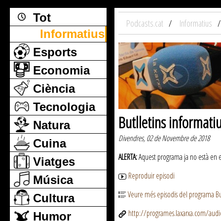
Tot
Podcasts.cat
Informatius
Informatius
Esports
Economia
Ciència
Tecnologia
Butlletins informati
Natura
Divendres, 02 de Novembre de 2018
Cuina
ALERTA:
Aquest programa ja no està en emi
Viatges
Reproduir episodi
Música
Veure més episodis del programa But
Cultura
http://programes.laxarxa.com/aud
Humor