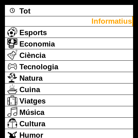
Tot
Informatius
Esports
Economia
Ciència
Tecnologia
Natura
Cuina
Viatges
Música
Cultura
Humor