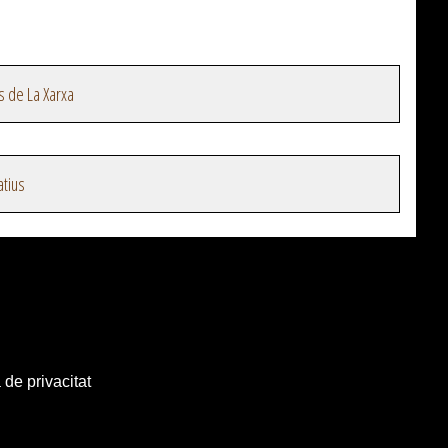
s de La Xarxa
atius
 de privacitat