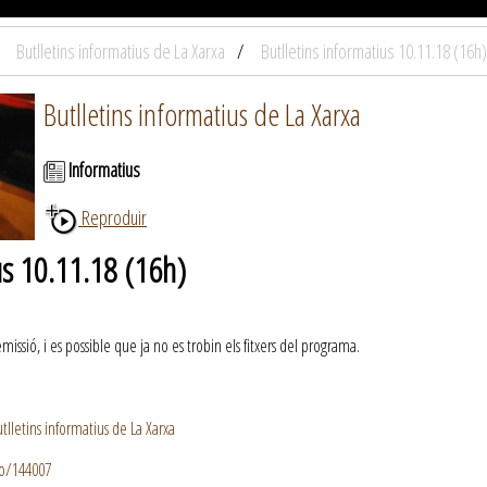
Butlletins informatius de La Xarxa
Butlletins informatius 10.11.18 (16h)
Butlletins informatius de La Xarxa
Informatius
Reproduir
us 10.11.18 (16h)
ssió, i es possible que ja no es trobin els fitxers del programa.
lletins informatius de La Xarxa
io/144007