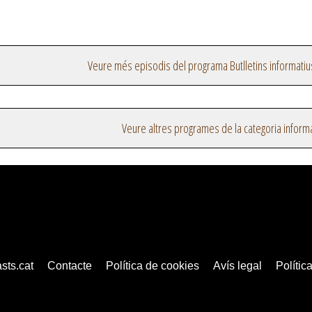
Veure més episodis del programa Butlletins informatiu
Veure altres programes de la categoria inform
sts.cat
Contacte
Política de cookies
Avís legal
Política