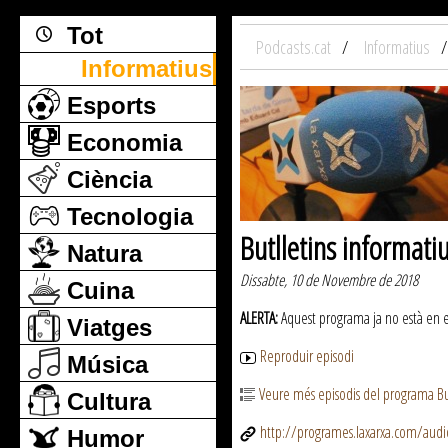
Tot
Podcasts.cat
Informatius
Informatius
Esports
Economia
Ciència
Tecnologia
Butlletins informati
Natura
Dissabte, 10 de Novembre de 2018
Cuina
ALERTA:
Aquest programa ja no està en emi
Viatges
Reproduir episodi
Música
Veure més episodis del programa But
Cultura
http://programes.laxarxa.com/aud
Humor