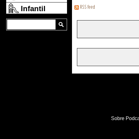
RSS feed
Infantil
Sobre Podca