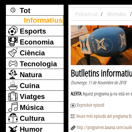
Tot
Podcasts.cat
Informatius
Informatius
Esports
Economia
Ciència
Tecnologia
Butlletins informati
Natura
Diumenge, 11 de Novembre de 2018
Cuina
ALERTA:
Aquest programa ja no està en emi
Viatges
Reproduir episodi
Música
Veure més episodis del programa But
Cultura
http://programes.laxarxa.com/aud
Humor