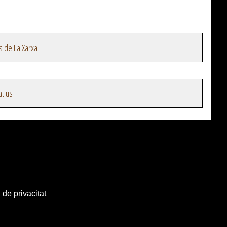
s de La Xarxa
atius
 de privacitat