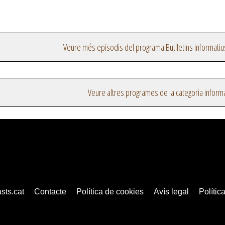
Veure més episodis del programa Butlletins informatiu
Veure altres programes de la categoria inform
sts.cat
Contacte
Política de cookies
Avís legal
Política