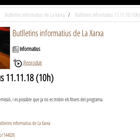
Butlletins informatius de La Xarxa
Butlletins informatius 11.11.18 (10h)
Butlletins informatius de La Xarxa
Informatius
Reproduir
us 11.11.18 (10h)
ssió, i es possible que ja no es trobin els fitxers del programa.
lletins informatius de La Xarxa
io/144028