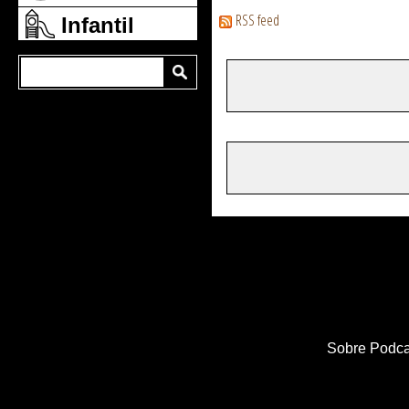
RSS feed
Infantil
Sobre Podca