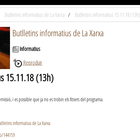
Butlletins informatius de La Xarxa
Butlletins informatius 15.11.18 (13h)
Butlletins informatius de La Xarxa
Informatius
Reproduir
us 15.11.18 (13h)
ssió, i es possible que ja no es trobin els fitxers del programa.
lletins informatius de La Xarxa
io/144159