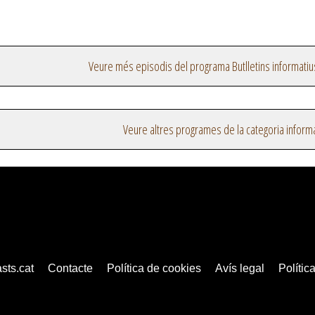
Veure més episodis del programa Butlletins informatiu
Veure altres programes de la categoria inform
sts.cat
Contacte
Política de cookies
Avís legal
Política