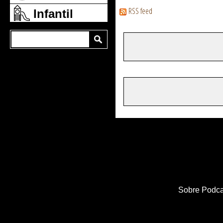
RSS feed
Infantil
Sobre Podca