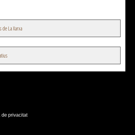
s de La Xarxa
atius
 de privacitat