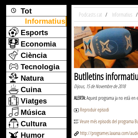
Tot
Podcasts.cat
Informatius
Informatius
Esports
Economia
Ciència
Tecnologia
Butlletins informati
Natura
Dijous, 15 de Novembre de 2018
Cuina
ALERTA:
Aquest programa ja no està en emi
Viatges
Reproduir episodi
Música
Veure més episodis del programa But
Cultura
http://programes.laxarxa.com/aud
Humor