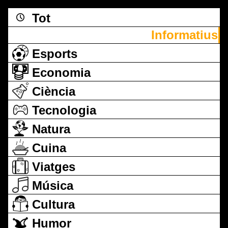
Tot
Informatius
Esports
Economia
Ciència
Tecnologia
Natura
Cuina
Viatges
Música
Cultura
Humor