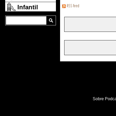
RSS feed
Infantil
Sobre Podca