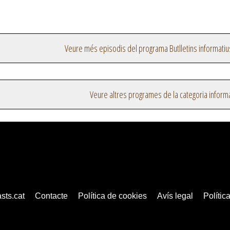
Veure més episodis del programa Butlletins informatiu
Veure altres programes de la categoria inform
sts.cat
Contacte
Política de cookies
Avís legal
Política