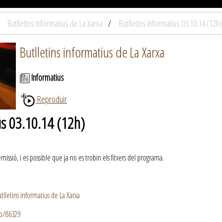
Butlletins informatius de La Xarxa
Butlletins informatius 03.10.14 (12h)
Butlletins informatius de La Xarxa
Informatius
Reproduir
us 03.10.14 (12h)
ssió, i es possible que ja no es trobin els fitxers del programa.
lletins informatius de La Xarxa
io/86329