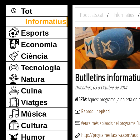
Tot
Podcasts.cat
Informatius
Informatius
Esports
Economia
Ciència
Tecnologia
Butlletins informati
Natura
Divendres, 03 d'Octubre de 2014
Cuina
ALERTA:
Aquest programa ja no està en emi
Viatges
Reproduir episodi
Música
Veure més episodis del programa But
Cultura
http://programes.laxarxa.com/aud
Humor