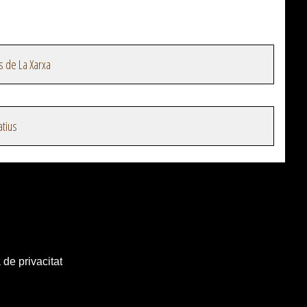
s de La Xarxa
atius
 de privacitat