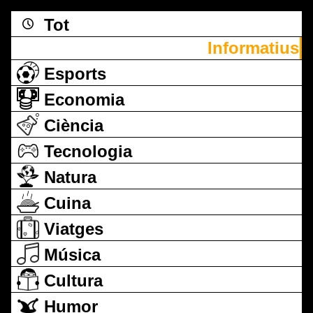
Tot
Informatius
Esports
Economia
Ciència
Tecnologia
Natura
Cuina
Viatges
Música
Cultura
Humor