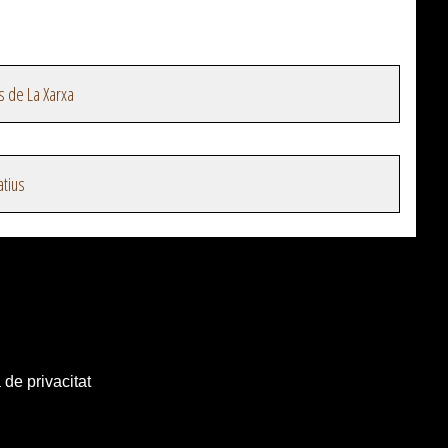
s de La Xarxa
atius
 de privacitat