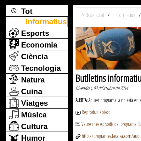
Tot
Podcasts.cat
Informatius
Informatius
Esports
Economia
Ciència
Tecnologia
Butlletins informati
Natura
Divendres, 03 d'Octubre de 2014
Cuina
ALERTA:
Aquest programa ja no està en emi
Viatges
Reproduir episodi
Música
Veure més episodis del programa But
Cultura
http://programes.laxarxa.com/aud
Humor