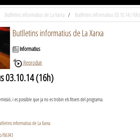
Butlletins informatius de La Xarxa
Butlletins informatius 03.10.14 (16h)
Butlletins informatius de La Xarxa
Informatius
Reproduir
us 03.10.14 (16h)
ssió, i es possible que ja no es trobin els fitxers del programa.
lletins informatius de La Xarxa
io/86343