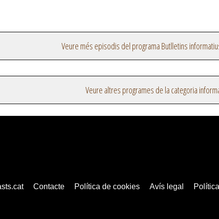
Veure més episodis del programa Butlletins informatiu
Veure altres programes de la categoria inform
sts.cat
Contacte
Política de cookies
Avís legal
Política