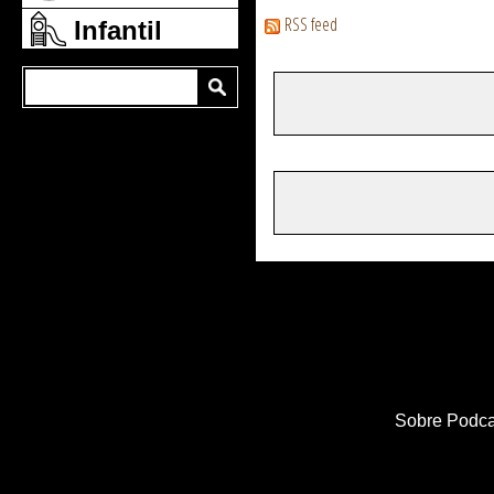
RSS feed
Infantil
Sobre Podca