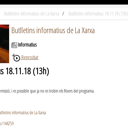
Butlletins informatius de La Xarxa
Butlletins informatius 18.11.18 (13h)
Butlletins informatius de La Xarxa
Informatius
Reproduir
us 18.11.18 (13h)
ssió, i es possible que ja no es trobin els fitxers del programa.
lletins informatius de La Xarxa
io/144259