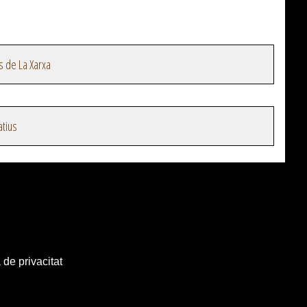
s de La Xarxa
atius
 de privacitat