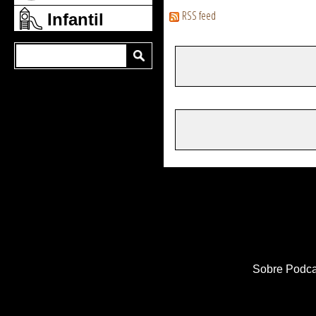
RSS feed
Infantil
Sobre Podca