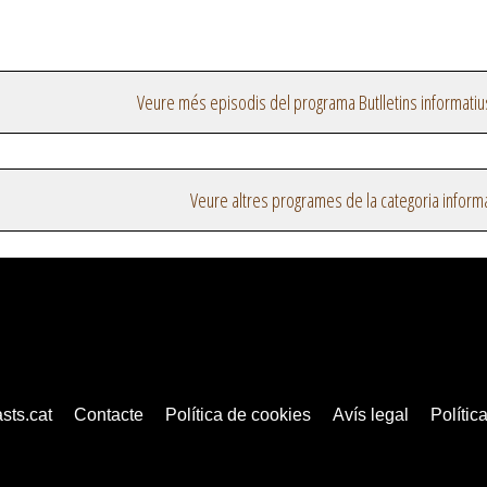
Veure més episodis del programa Butlletins informatiu
Veure altres programes de la categoria inform
sts.cat
Contacte
Política de cookies
Avís legal
Política