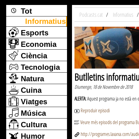
Tot
Podcasts.cat
Informatius
Informatius
Esports
Economia
Ciència
Tecnologia
Butlletins informati
Natura
Diumenge, 18 de Novembre de 2018
Cuina
ALERTA:
Aquest programa ja no està en emi
Viatges
Reproduir episodi
Música
Veure més episodis del programa But
Cultura
http://programes.laxarxa.com/aud
Humor