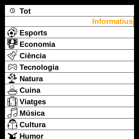
Tot
Informatius
Esports
Economia
Ciència
Tecnologia
Natura
Cuina
Viatges
Música
Cultura
Humor