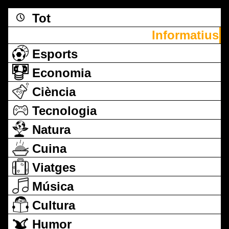
Tot
Informatius
Esports
Economia
Ciència
Tecnologia
Natura
Cuina
Viatges
Música
Cultura
Humor