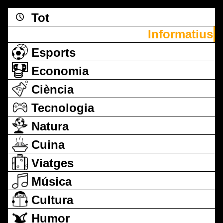
Tot
Informatius
Esports
Economia
Ciència
Tecnologia
Natura
Cuina
Viatges
Música
Cultura
Humor