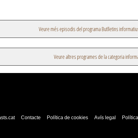
Veure més episodis del programa Butlletins informatiu
Veure altres programes de la categoria inform
sts.cat
Contacte
Política de cookies
Avís legal
Política