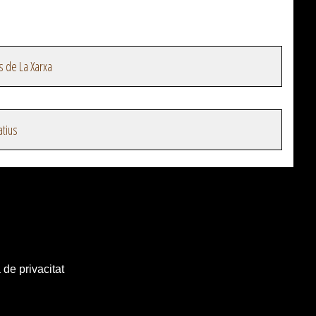
s de La Xarxa
atius
 de privacitat