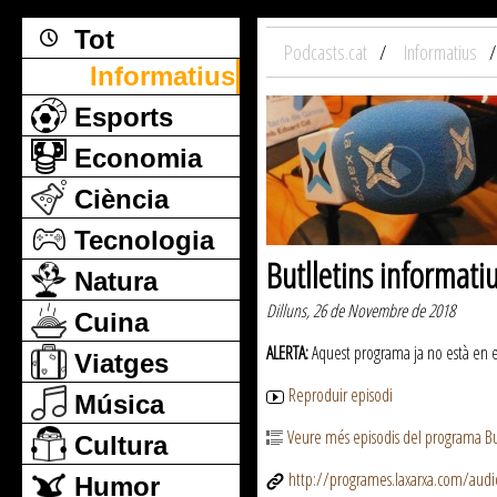
Tot
Podcasts.cat
Informatius
Informatius
Esports
Economia
Ciència
Tecnologia
Butlletins informati
Natura
Dilluns, 26 de Novembre de 2018
Cuina
ALERTA:
Aquest programa ja no està en emi
Viatges
Reproduir episodi
Música
Veure més episodis del programa But
Cultura
http://programes.laxarxa.com/aud
Humor