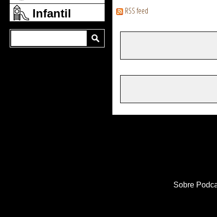
RSS feed
Infantil
Sobre Podca