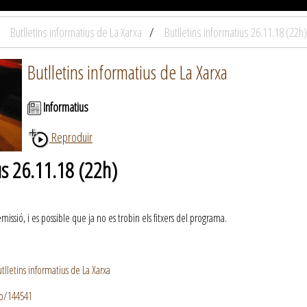
Butlletins informatius de La Xarxa
Butlletins informatius 26.11.18 (22h)
Butlletins informatius de La Xarxa
Informatius
Reproduir
us 26.11.18 (22h)
ssió, i es possible que ja no es trobin els fitxers del programa.
lletins informatius de La Xarxa
io/144541