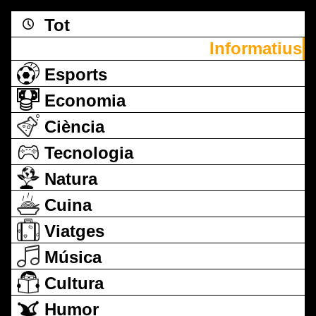
Tot
Informatius
Esports
Economia
Ciència
Tecnologia
Natura
Cuina
Viatges
Música
Cultura
Humor