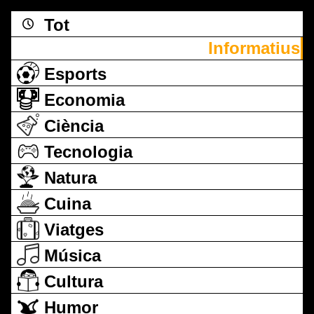
Tot
Informatius
Esports
Economia
Ciència
Tecnologia
Natura
Cuina
Viatges
Música
Cultura
Humor