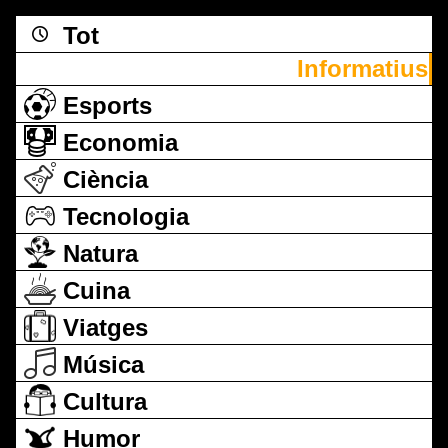
Tot
Informatius
Esports
Economia
Ciència
Tecnologia
Natura
Cuina
Viatges
Música
Cultura
Humor