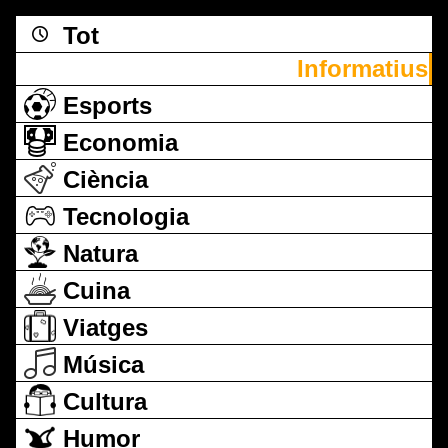
Tot
Informatius
Esports
Economia
Ciència
Tecnologia
Natura
Cuina
Viatges
Música
Cultura
Humor