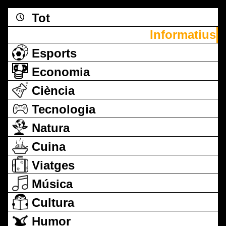
Tot
Informatius
Esports
Economia
Ciència
Tecnologia
Natura
Cuina
Viatges
Música
Cultura
Humor