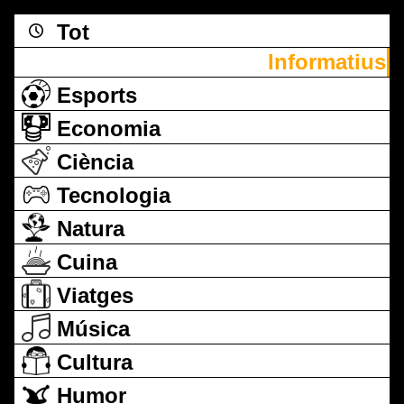
Tot
Informatius
Esports
Economia
Ciència
Tecnologia
Natura
Cuina
Viatges
Música
Cultura
Humor