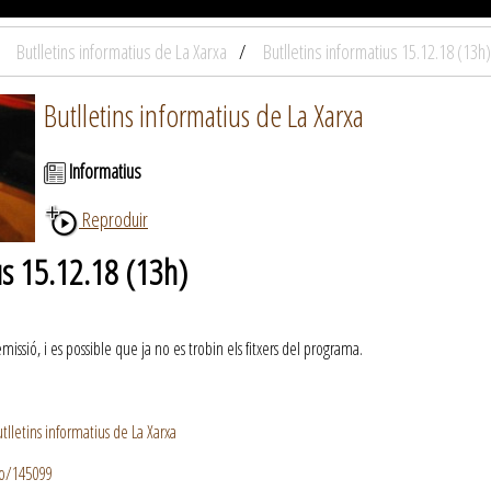
Butlletins informatius de La Xarxa
Butlletins informatius 15.12.18 (13h)
Butlletins informatius de La Xarxa
Informatius
Reproduir
us 15.12.18 (13h)
ssió, i es possible que ja no es trobin els fitxers del programa.
lletins informatius de La Xarxa
io/145099