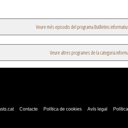
Veure més episodis del programa Butlletins informatiu
Veure altres programes de la categoria inform
sts.cat
Contacte
Política de cookies
Avís legal
Política