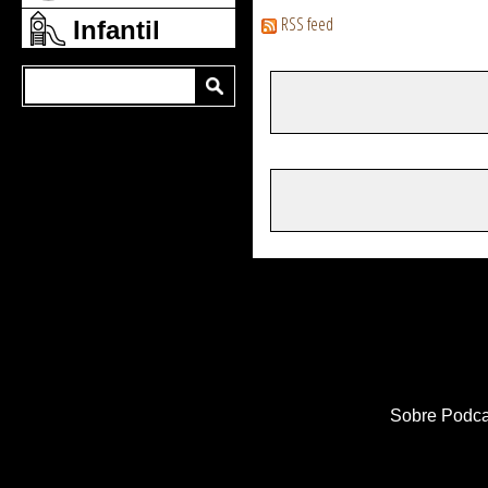
RSS feed
Infantil
Sobre Podca