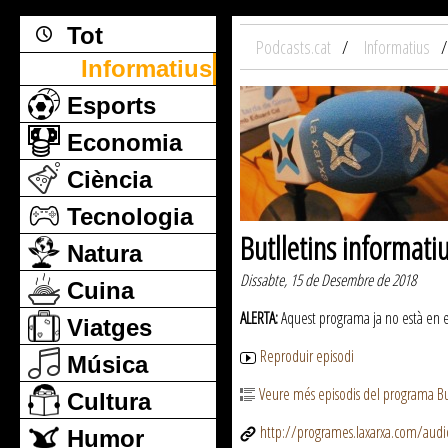
Tot
Podcasts.cat
Informatius
Informatius
Esports
Economia
Ciència
Tecnologia
Butlletins informati
Natura
Dissabte, 15 de Desembre de 2018
Cuina
ALERTA:
Aquest programa ja no està en emi
Viatges
Reproduir episodi
Música
Veure més episodis del programa But
Cultura
http://programes.laxarxa.com/aud
Humor