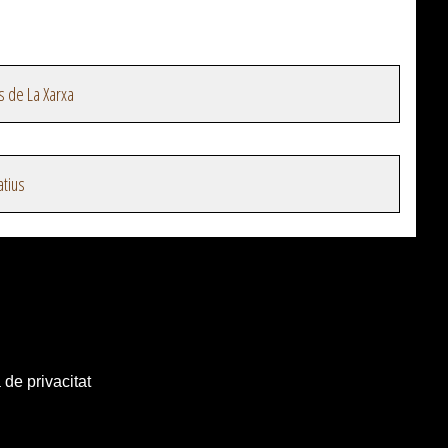
s de La Xarxa
atius
 de privacitat