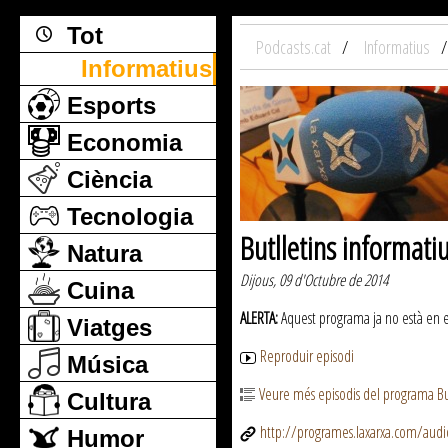
Tot
Podcasts.cat
Informatius
Informatius
Esports
Economia
Ciència
Tecnologia
Butlletins informati
Natura
Dijous, 09 d'Octubre de 2014
Cuina
ALERTA:
Aquest programa ja no està en emi
Viatges
Reproduir episodi
Música
Veure més episodis del programa But
Cultura
http://programes.laxarxa.com/aud
Humor