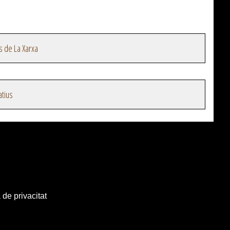
s de La Xarxa
atius
 de privacitat