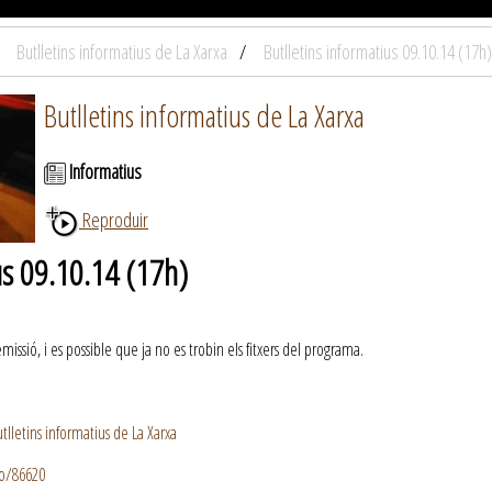
Butlletins informatius de La Xarxa
Butlletins informatius 09.10.14 (17h)
Butlletins informatius de La Xarxa
Informatius
Reproduir
us 09.10.14 (17h)
ssió, i es possible que ja no es trobin els fitxers del programa.
lletins informatius de La Xarxa
io/86620