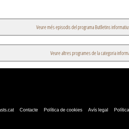
Veure més episodis del programa Butlletins informatiu
Veure altres programes de la categoria inform
sts.cat
Contacte
Política de cookies
Avís legal
Política