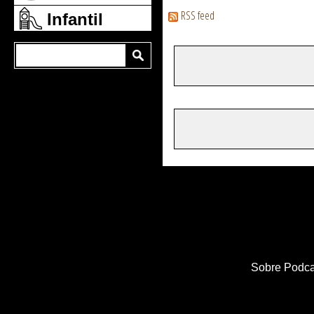
RSS feed
Infantil
Sobre Podca