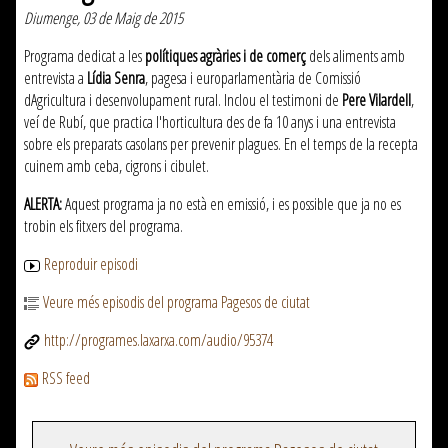
Diumenge, 03 de Maig de 2015
Programa dedicat a les
polítiques agràries i de comerç
dels aliments amb
entrevista a
Lídia Senra
, pagesa i europarlamentària de Comissió
dAgricultura i desenvolupament rural. Inclou el testimoni de
Pere Vilardell
,
veí de Rubí, que practica l'horticultura des de fa 10 anys i una entrevista
sobre els preparats casolans per prevenir plagues. En el temps de la recepta
cuinem amb ceba, cigrons i cibulet.
ALERTA:
Aquest programa ja no està en emissió, i es possible que ja no es
trobin els fitxers del programa.
Reproduir episodi
Veure més episodis del programa Pagesos de ciutat
http://programes.laxarxa.com/audio/95374
RSS feed