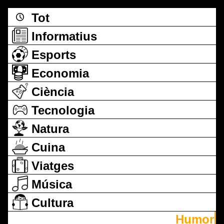
Tot
Informatius
Esports
Economia
Ciència
Tecnologia
Natura
Cuina
Viatges
Música
Cultura
Humor