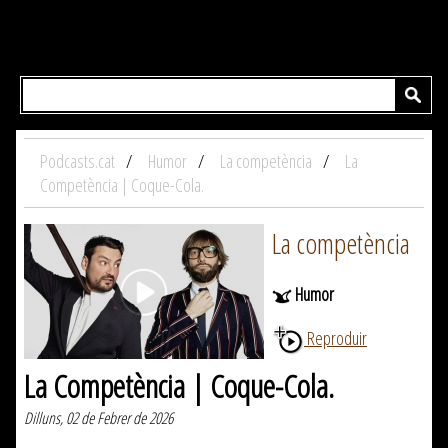
Podcasts.cat
Humor
La competència
La
Competència | Coque-Cola.
La competència
Humor
Reproduir
La Competència | Coque-Cola.
Dilluns, 02 de Febrer de 2026