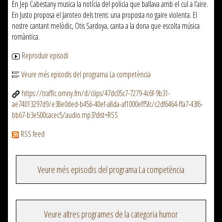
En Jep Cabestany musica la notícia del policia que ballava amb el cul a l’aire.
En Justo proposa el Jaroteo dels trens: una proposta no gaire violenta. El
nostre cantant melòdic, Otis Sardoya, canta a la dona que escolta música
romàntica.
Reproduir episodi
Veure més episodis del programa La competència
https://traffic.omny.fm/d/clips/47dc05c7-7279-4c6f-9b31-
ae74013297d9/e38e0ded-b456-40ef-a8da-af1000eff5fc/c2df6464-ffa7-43f6-
bb67-b3e500cacec5/audio.mp3?dist=RSS
RSS feed
Veure més episodis del programa La competència
Veure altres programes de la categoria humor