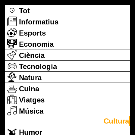
Tot
Informatius
Esports
Economia
Ciència
Tecnologia
Natura
Cuina
Viatges
Música
Cultura
Humor