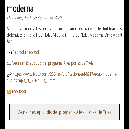
moderna
Diumenge, 13 de Septembre de 2020
Aquesta setmana a Les Portes de Troia parlarem del canvi en les fortificacions
defensives entre la fi de l'Edat Mitjana i l'inici de l'Edat Moderna. Amb Albert
Abril.
Reproduir episodi
Veure més episodis del programa A les portes de Troia
https://www.ivoox.com/280-les-fortificacions-a-l-8217-edat-moderna-
audios-mp3_rf_56444513_1.html
RSS feed
Veure més episodis del programa A les portes de Troia