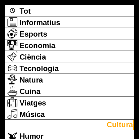
Tot
Informatius
Esports
Economia
Ciència
Tecnologia
Natura
Cuina
Viatges
Música
Cultura
Humor