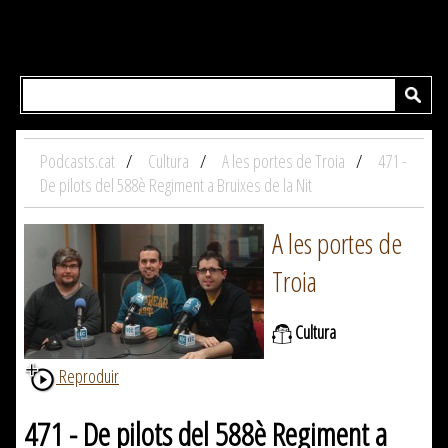
Podcasts.cat
Cultura
A les portes de Troia
471 -
De pilots del 588è Regiment a Bruixes de la Nit
A les portes de
Troia
Cultura
Reproduir
471 - De pilots del 588è Regiment a