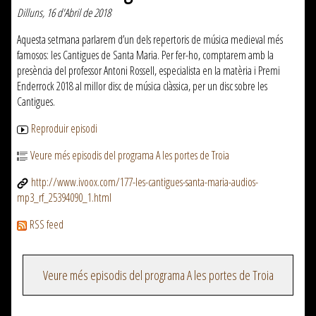
Dilluns, 16 d'Abril de 2018
Aquesta setmana parlarem d’un dels repertoris de música medieval més
famosos: les Cantigues de Santa Maria. Per fer-ho, comptarem amb la
presència del professor Antoni Rossell, especialista en la matèria i Premi
Enderrock 2018 al millor disc de música clàssica, per un disc sobre les
Cantigues.
Reproduir episodi
Veure més episodis del programa A les portes de Troia
http://www.ivoox.com/177-les-cantigues-santa-maria-audios-
mp3_rf_25394090_1.html
RSS feed
Veure més episodis del programa A les portes de Troia