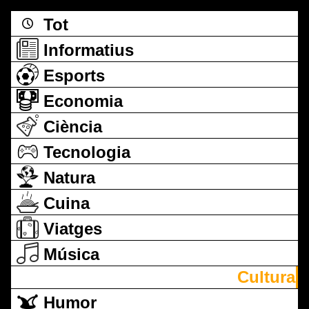
Tot
Informatius
Esports
Economia
Ciència
Tecnologia
Natura
Cuina
Viatges
Música
Cultura
Humor