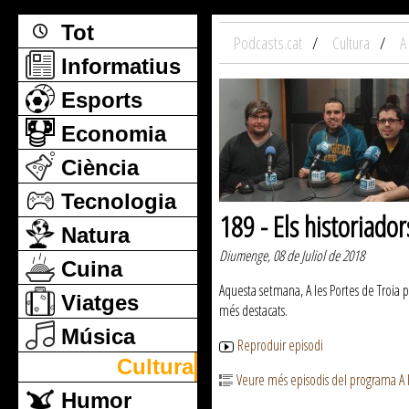
Tot
Podcasts.cat
Cultura
A
Informatius
Esports
Economia
Ciència
Tecnologia
189 - Els historiador
Natura
Diumenge, 08 de Juliol de 2018
Cuina
Aquesta setmana, A les Portes de Troia p
Viatges
més destacats.
Música
Reproduir episodi
Cultura
Veure més episodis del programa A l
Humor