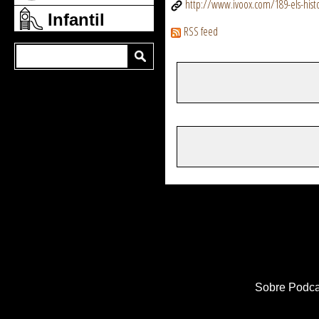
http://www.ivoox.com/189-els-histo
Infantil
RSS feed
Sobre Podca