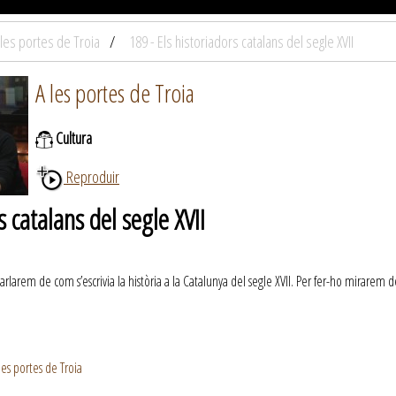
 les portes de Troia
189 - Els historiadors catalans del segle XVII
A les portes de Troia
Cultura
Reproduir
s catalans del segle XVII
arlarem de com s’escrivia la història a la Catalunya del segle XVII. Per fer-ho mirarem 
es portes de Troia