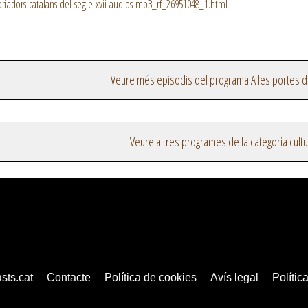
riadors-catalans-del-segle-xvii-audios-mp3_rf_26951048_1.html
Veure més episodis del programa A les portes d
Veure altres programes de la categoria cultu
sts.cat
Contacte
Política de cookies
Avís legal
Política