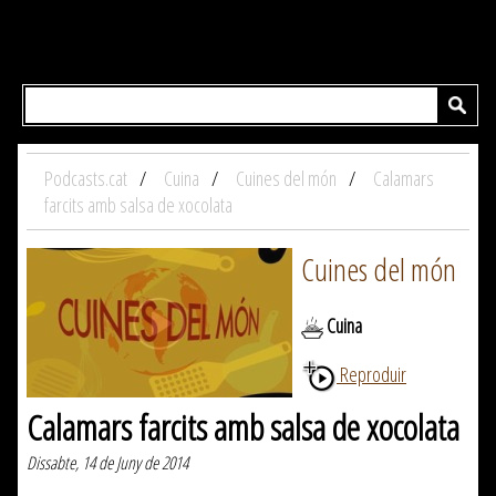
Podcasts.cat
Cuina
Cuines del món
Calamars
farcits amb salsa de xocolata
Cuines del món
Cuina
Reproduir
Calamars farcits amb salsa de xocolata
Dissabte, 14 de Juny de 2014