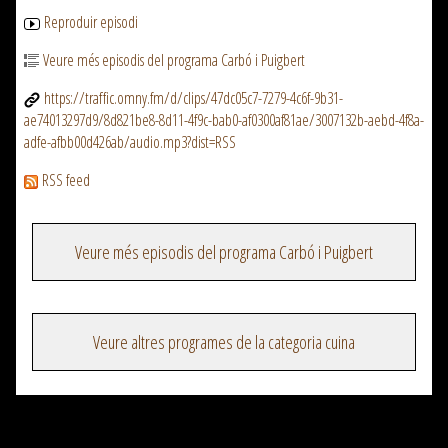
Reproduir episodi
Veure més episodis del programa Carbó i Puigbert
https://traffic.omny.fm/d/clips/47dc05c7-7279-4c6f-9b31-
ae74013297d9/8d821be8-8d11-4f9c-bab0-af0300af81ae/3007132b-aebd-4f8a-
adfe-afbb00d426ab/audio.mp3?dist=RSS
RSS feed
Veure més episodis del programa Carbó i Puigbert
Veure altres programes de la categoria cuina