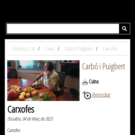
Podcasts.cat
Cuina
Carbó i Puigbert
Carxofes
Carbó i Puigbert
Cuina
Reproduir
Carxofes
Dissabte, 04 de Març de 2023
Carxofes