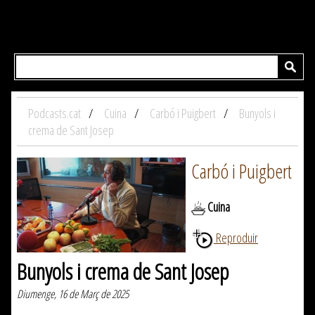
Podcasts.cat
Cuina
Carbó i Puigbert
Bunyols i
crema de Sant Josep
Carbó i Puigbert
Cuina
Reproduir
Bunyols i crema de Sant Josep
Diumenge, 16 de Març de 2025