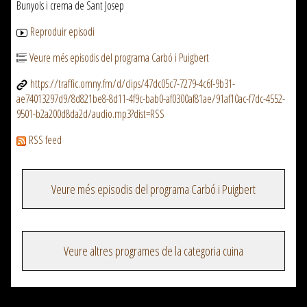
Bunyols i crema de Sant Josep
Reproduir episodi
Veure més episodis del programa Carbó i Puigbert
https://traffic.omny.fm/d/clips/47dc05c7-7279-4c6f-9b31-
ae74013297d9/8d821be8-8d11-4f9c-bab0-af0300af81ae/91af10ac-f7dc-4552-
9501-b2a200d8da2d/audio.mp3?dist=RSS
RSS feed
Veure més episodis del programa Carbó i Puigbert
Veure altres programes de la categoria cuina