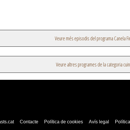
Veure més episodis del programa Canela Fi
Veure altres programes de la categoria cui
sts.cat
Contacte
Política de cookies
Avís legal
Política