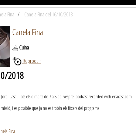
ela Fina
Canela Fina del 16/10/2018
Canela Fina
Cuina
Reproduir
/10/2018
ordi Casal. Tots els dimarts de 7 a 8 del vespre. podcast recorded with enacast.com
ssió, i es possible que ja no es trobin els fitxers del programa.
nela Fina