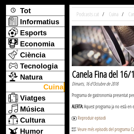
Tot
Podcasts.cat
Cuina
Can
Informatius
Esports
Economia
Ciència
Tecnologia
Canela Fina del 16
Natura
Dimarts, 16 d'Octubre de 2018
Cuina
Programa de gastronomia presentat per J
Viatges
ALERTA:
Aquest programa ja no està en emi
Música
Reproduir episodi
Cultura
Veure més episodis del programa Ca
Humor