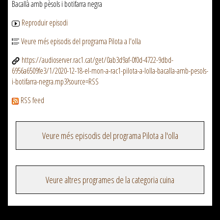
Bacallà amb pèsols i botifarra negra
Reproduir episodi
Veure més episodis del programa Pilota a l'olla
https://audioserver.rac1.cat/get/0ab3d9af-0f0d-4722-9dbd-
6956a6509fe3/1/2020-12-18-el-mon-a-rac1-pilota-a-lolla-bacalla-amb-pesols-
i-botifarra-negra.mp3?source=RSS
RSS feed
Veure més episodis del programa Pilota a l'olla
Veure altres programes de la categoria cuina