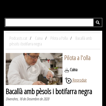
Podcasts.cat
Cuina
Pilota a l'olla
Bacallà amb
pèsols i botifarra negra
Pilota a l'olla
Cuina
Reproduir
Bacallà amb pèsols i botifarra negra
Divendres, 18 de Desembre de 2020