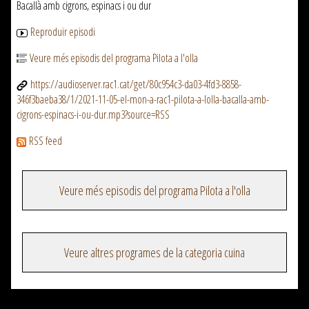
Bacallà amb cigrons, espinacs i ou dur
Reproduir episodi
Veure més episodis del programa Pilota a l'olla
https://audioserver.rac1.cat/get/80c954c3-da03-4fd3-8858-
346f3baeba38/1/2021-11-05-el-mon-a-rac1-pilota-a-lolla-bacalla-amb-
cigrons-espinacs-i-ou-dur.mp3?source=RSS
RSS feed
Veure més episodis del programa Pilota a l'olla
Veure altres programes de la categoria cuina