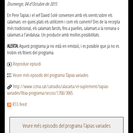
Diumenge, 04 d'Octubre de 2015
En Pere Tapias i el xef David Solé conversen amb els oients sobre els
calamars: en quins plats els utilitzem i com els cuinem? Des de la recepta
més tradicional, els calamars farcits, fins a paelles, calamars a la romana o
calamars a l'andalusa. Un producte amb moltes possibilitats.
ALERTA:
Aquest programa ja no està en emissió, i es possible que ja no es
trobin els fitxers del programa.
Reproduir episodi
Veure més episodis del programa Tàpias variades
http://www.ccma.cat/catradio/alacarta/el-suplement/tapias-
variades/fitxa-programa/seccio/1358/3065
RSS feed
Veure més episodis del programa Tàpias variades