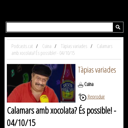
Podcasts.cat
Cuina
Tàpias variades
Calamars
amb xocolata? És possible! - 04/10/15
Tàpias variades
Cuina
Reproduir
Calamars amb xocolata? És possible! -
04/10/15