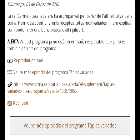
Diumenge, 03 de Gener de 2016
La xef Carme Ruscalleda ens ha acompanyat per parlar de l'all i el julivert a la
cuina. Hem descobert diferents receptes, totes molt variades, i hem explicat
com podem fer una bona picada d'all i julivert.
ALERTA:
Aquest programa ja no està en emissió, i es possible que ja no es
trobin els fitxers del programa.
Reproduir episodi
Veure més episodis del programa Tàpias variades
http://www.ccma.cat/catradio/alacarta/el-suplement/tapias-
variades/fitxa-programa/seccio/1358/3065
RSS feed
Veure més episodis del programa Tàpias variades