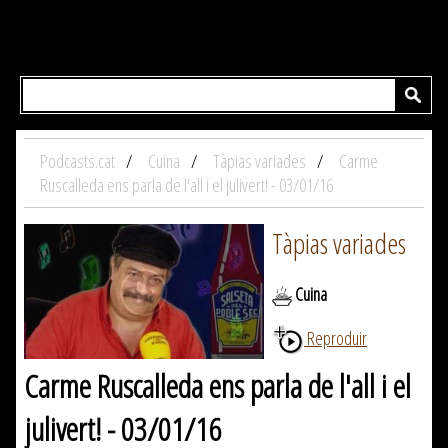
Podcasts.cat
Cuina
Tàpias variades
Carme
Ruscalleda ens parla de l'all i el julivert! - 03/01/16
Tàpias variades
Cuina
Reproduir
Carme Ruscalleda ens parla de l'all i el
julivert! - 03/01/16