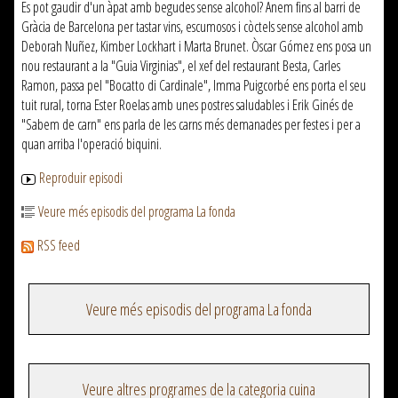
Es pot gaudir d'un àpat amb begudes sense alcohol? Anem fins al barri de
Gràcia de Barcelona per tastar vins, escumosos i còctels sense alcohol amb
Deborah Nuñez, Kimber Lockhart i Marta Brunet. Òscar Gómez ens posa un
nou restaurant a la "Guia Virginias", el xef del restaurant Besta, Carles
Ramon, passa pel "Bocatto di Cardinale", Imma Puigcorbé ens porta el seu
tuit rural, torna Ester Roelas amb unes postres saludables i Erik Ginés de
"Sabem de carn" ens parla de les carns més demanades per festes i per a
quan arriba l'operació biquini.
Reproduir episodi
Veure més episodis del programa La fonda
RSS feed
Veure més episodis del programa La fonda
Veure altres programes de la categoria cuina