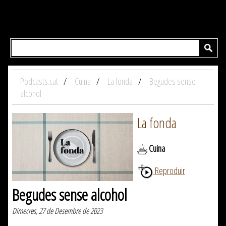
Podcasts.cat
Cuina
La fonda
Begudes sense
alcohol
La fonda
Cuina
Reproduir
Begudes sense alcohol
Dimecres, 27 de Desembre de 2023