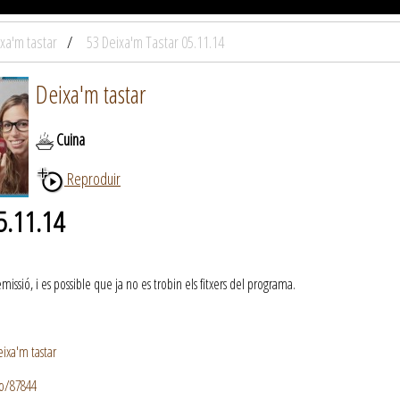
xa'm tastar
53 Deixa'm Tastar 05.11.14
Deixa'm tastar
Cuina
Reproduir
5.11.14
ssió, i es possible que ja no es trobin els fitxers del programa.
ixa'm tastar
io/87844