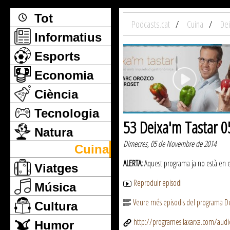
Tot
Podcasts.cat
Cuina
Dei
Informatius
Esports
Economia
Ciència
Tecnologia
53 Deixa'm Tastar 0
Natura
Dimecres, 05 de Novembre de 2014
Cuina
ALERTA:
Aquest programa ja no està en emi
Viatges
Reproduir episodi
Música
Veure més episodis del programa De
Cultura
http://programes.laxarxa.com/aud
Humor