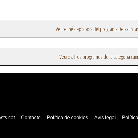
Veure més episodis del programa Deixa'm ta
Veure altres programes de la categoria cui
sts.cat
Contacte
Política de cookies
Avís legal
Política