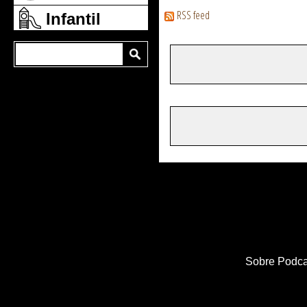
RSS feed
Infantil
Sobre Podca