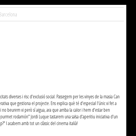
 Barcelona
s diverses i risc d'exclusió social. Passegem per les vinyes de la masia Can
iva que gestiona el projecte. Ens explica què té d'especial l'únic vi fet a
 no beurem vi però sí aigua, ara que arriba la calor i hem d'estar ben
"gourmet rodamón" Jordi Luque tastarem una salsa d'aperitiu iniciativa d'un
top?" I acabem amb tot un clàssic del cinema italià!