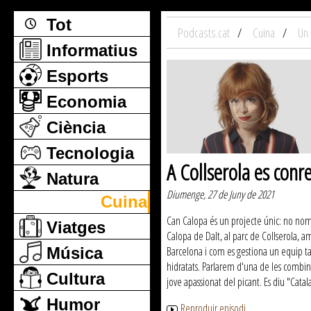
Tot
Podcasts.cat
Cuina
Un 
Informatius
Esports
Economia
Ciència
Tecnologia
A Collserola es conre
Natura
Diumenge, 27 de Juny de 2021
Cuina
Can Calopa és un projecte únic: no nomé
Viatges
Calopa de Dalt, al parc de Collserola, a
Música
Barcelona i com es gestiona un equip tan
hidratats. Parlarem d'una de les combina
Cultura
jove apassionat del picant. Es diu "Catal
Humor
Reproduir episodi