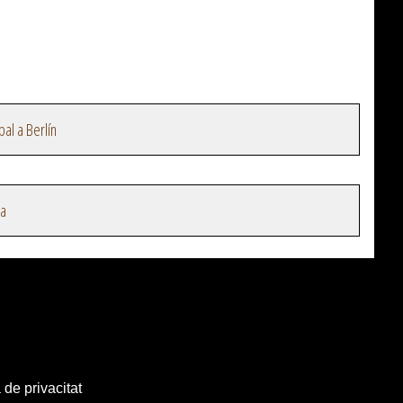
al a Berlín
na
 de privacitat