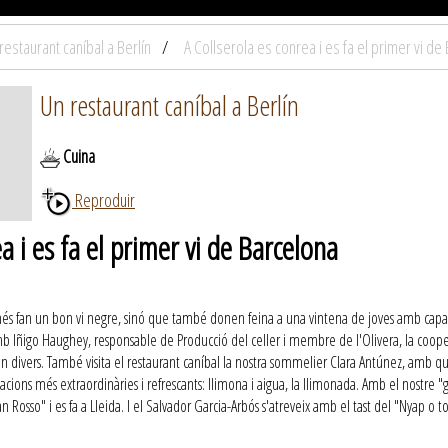
restaurant caníbal a Berlín
A Collserola es conrea i es fa el primer vi de
Un restaurant caníbal a Berlín
Cuina
Reproduir
a i es fa el primer vi de Barcelona
s fan un bon vi negre, sinó que també donen feina a una vintena de joves amb capacitat
mb Iñigo Haughey, responsable de Producció del celler i membre de l'OIivera, la cooperat
 divers. També visita el restaurant caníbal la nostra sommelier Clara Antúnez, amb qui
cions més extraordinàries i refrescants: llimona i aigua, la llimonada. Amb el nostre 
an Rosso" i es fa a Lleida. I el Salvador Garcia-Arbós s'atreveix amb el tast del "Nyap o 