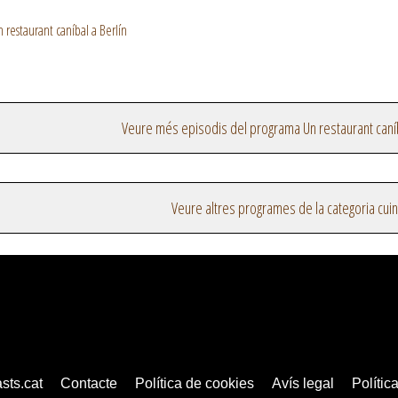
restaurant caníbal a Berlín
Veure més episodis del programa Un restaurant caníb
Veure altres programes de la categoria cui
sts.cat
Contacte
Política de cookies
Avís legal
Política